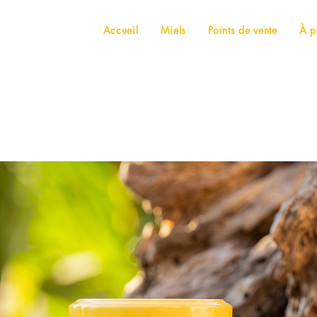
Accueil
Miels
Points de vente
À p