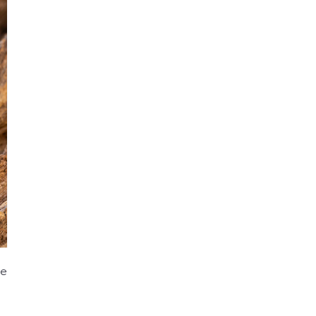
Le miel crémeux gingembre/citron est l'association du
miel de printemps et la poudre de gingembre
soigneusement sélectionnée et d'huile essentielle de
citron, parfait pour booster le système immunitaire,
c'est un concentré d’énergie et de bien-être, parfait
pour les petits coups de fatigue ou les changements de
saison, idéal pour l'hiver et pour les adeptes du
gingembre.
de