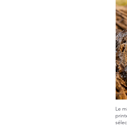
Le mi
prin
sélec